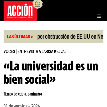
Saltar
al
contenido
|
 protesta por obstrucción de EE.UU en Neuquén
M
LAS ÚLTIMAS >
VOCES
|
ENTREVISTA A LARISA KEJVAL
«La universidad es un
bien social»
Tiempo de lectura:
6 minutos
31 de agosto de 2024