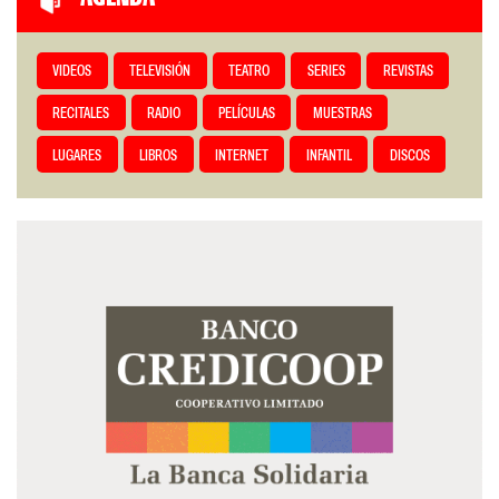
VIDEOS
TELEVISIÓN
TEATRO
SERIES
REVISTAS
RECITALES
RADIO
PELÍCULAS
MUESTRAS
LUGARES
LIBROS
INTERNET
INFANTIL
DISCOS