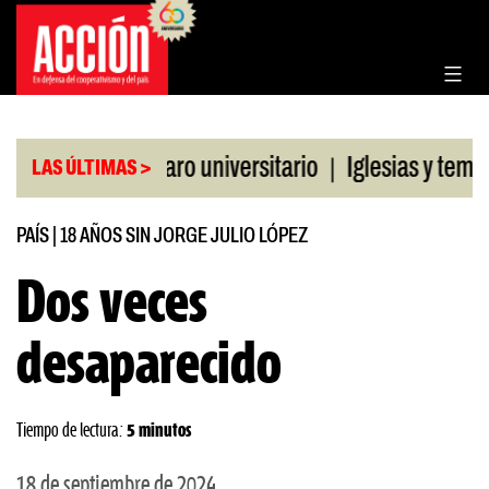
Saltar
al
contenido
|
 CGT al paro universitario
Iglesias y templos as
LAS ÚLTIMAS >
PAÍS
|
18 AÑOS SIN JORGE JULIO LÓPEZ
Dos veces
desaparecido
Tiempo de lectura:
5 minutos
18 de septiembre de 2024