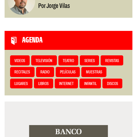
Por Jorge Vilas
AGENDA
VIDEOS
TELEVISIÓN
TEATRO
SERIES
REVISTAS
RECITALES
RADIO
PELÍCULAS
MUESTRAS
LUGARES
LIBROS
INTERNET
INFANTIL
DISCOS