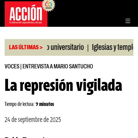
Saltar
al
contenido
|
GT al paro universitario
Iglesias y templos asist
LAS ÚLTIMAS >
VOCES
|
ENTREVISTA A MARIO SANTUCHO
La represión vigilada
Tiempo de lectura:
7 minutos
24 de septiembre de 2025