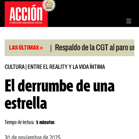
Saltar
al
contenido
|
el Congreso
Respaldo de la CGT al paro universitar
LAS ÚLTIMAS >
CULTURA
|
ENTRE EL REALITY Y LA VIDA ÍNTIMA
El derrumbe de una
estrella
Tiempo de lectura:
5 minutos
30 de noviembre de 2025