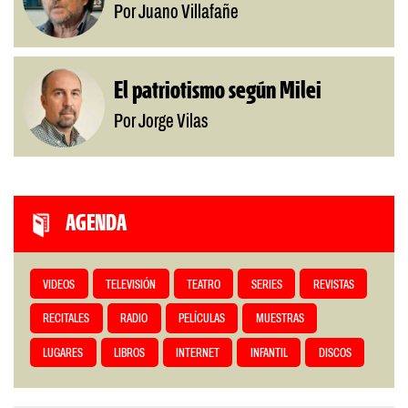
Por Juano Villafañe
El patriotismo según Milei
Por Jorge Vilas
AGENDA
VIDEOS
TELEVISIÓN
TEATRO
SERIES
REVISTAS
RECITALES
RADIO
PELÍCULAS
MUESTRAS
LUGARES
LIBROS
INTERNET
INFANTIL
DISCOS