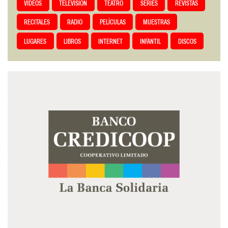
VIDEOS
TELEVISIÓN
TEATRO
SERIES
REVISTAS
RECITALES
RADIO
PELÍCULAS
MUESTRAS
LUGARES
LIBROS
INTERNET
INFANTIL
DISCOS