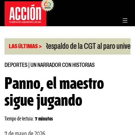
Saltar
al
contenido
|
|
ngreso
Respaldo de la CGT al paro universitario
LAS ÚLTIMAS >
DEPORTES
|
UN NARRADOR CON HISTORIAS
Panno, el maestro
sigue jugando
Tiempo de lectura:
7 minutos
7 de mayo de 2026