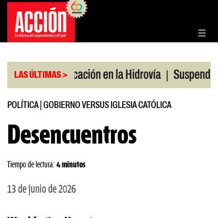
Saltar
al
contenido
|
|
o
Bonificación en la Hidrovía
Suspenden desregu
LAS ÚLTIMAS >
POLÍTICA
|
GOBIERNO VERSUS IGLESIA CATÓLICA
Desencuentros
Tiempo de lectura:
4 minutos
13 de junio de 2026