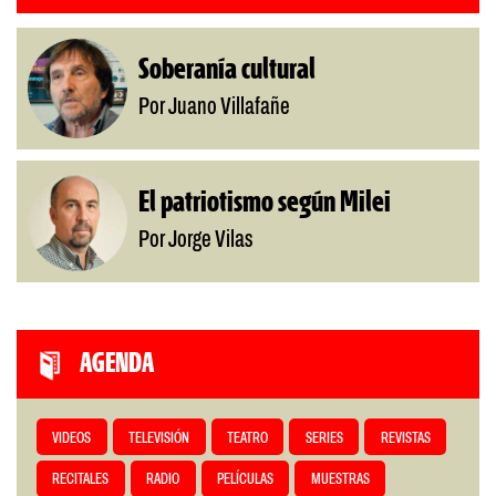
Soberanía cultural
Por Juano Villafañe
El patriotismo según Milei
Por Jorge Vilas
AGENDA
VIDEOS
TELEVISIÓN
TEATRO
SERIES
REVISTAS
RECITALES
RADIO
PELÍCULAS
MUESTRAS