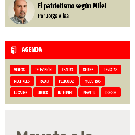
El patriotismo según Milei
Por Jorge Vilas
AGENDA
VIDEOS
TELEVISIÓN
TEATRO
SERIES
REVISTAS
RECITALES
RADIO
PELÍCULAS
MUESTRAS
LUGARES
LIBROS
INTERNET
INFANTIL
DISCOS