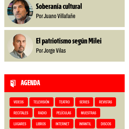
Soberanía cultural
Por Juano Villafañe
El patriotismo según Milei
Por Jorge Vilas
AGENDA
VIDEOS
TELEVISIÓN
TEATRO
SERIES
REVISTAS
RECITALES
RADIO
PELÍCULAS
MUESTRAS
LUGARES
LIBROS
INTERNET
INFANTIL
DISCOS