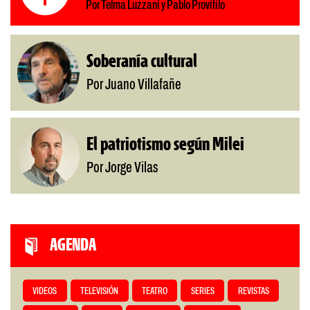
Por Telma Luzzani y Pablo Provitilo
Soberanía cultural
Por Juano Villafañe
El patriotismo según Milei
Por Jorge Vilas
AGENDA
VIDEOS
TELEVISIÓN
TEATRO
SERIES
REVISTAS