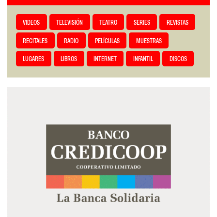
VIDEOS
TELEVISIÓN
TEATRO
SERIES
REVISTAS
RECITALES
RADIO
PELÍCULAS
MUESTRAS
LUGARES
LIBROS
INTERNET
INFANTIL
DISCOS