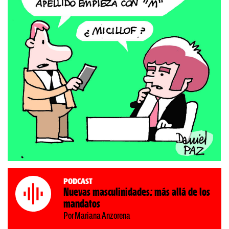
Podcast
Nuevas masculinidades: más allá de los
mandatos
Por Mariana Anzorena