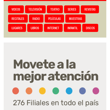
VIDEOS
TELEVISIÓN
TEATRO
SERIES
REVISTAS
RECITALES
RADIO
PELÍCULAS
MUESTRAS
LUGARES
LIBROS
INTERNET
INFANTIL
DISCOS