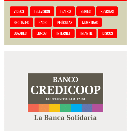
VIDEOS
TELEVISIÓN
TEATRO
SERIES
REVISTAS
RECITALES
RADIO
PELÍCULAS
MUESTRAS
LUGARES
LIBROS
INTERNET
INFANTIL
DISCOS