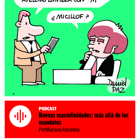
Podcast
Nuevas masculinidades: más allá de los
mandatos
Por Mariana Anzorena