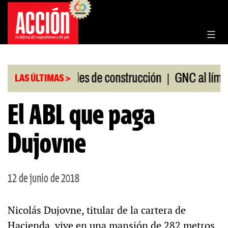
Saltar
al
contenido
|
|
ta de materiales de construcción
GNC al límite
LAS ÚLTIMAS >
El ABL que paga
Dujovne
12 de junio de 2018
Nicolás Dujovne, titular de la cartera de
Hacienda, vive en una mansión de 282 metros