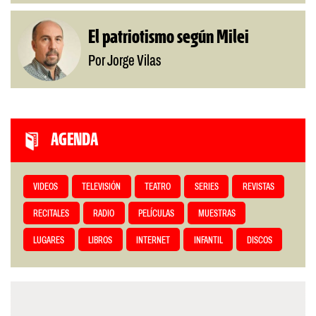
El patriotismo según Milei
Por Jorge Vilas
AGENDA
VIDEOS
TELEVISIÓN
TEATRO
SERIES
REVISTAS
RECITALES
RADIO
PELÍCULAS
MUESTRAS
LUGARES
LIBROS
INTERNET
INFANTIL
DISCOS