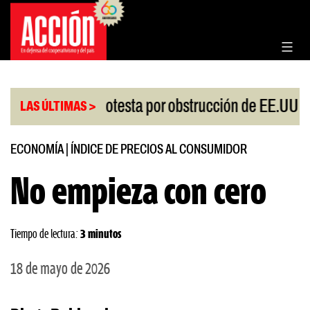
Saltar
al
contenido
|
China protesta por obstrucción de EE.UU en Neu
LAS ÚLTIMAS >
ECONOMÍA
|
ÍNDICE DE PRECIOS AL CONSUMIDOR
No empieza con cero
Tiempo de lectura:
3 minutos
18 de mayo de 2026