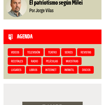
El patriotismo según Milei
Por Jorge Vilas
AGENDA
VIDEOS
TELEVISIÓN
TEATRO
SERIES
REVISTAS
RECITALES
RADIO
PELÍCULAS
MUESTRAS
LUGARES
LIBROS
INTERNET
INFANTIL
DISCOS