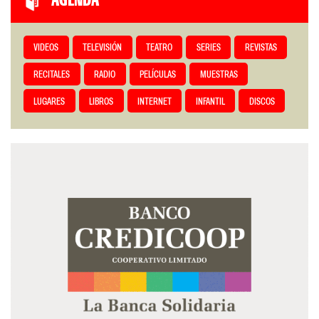
AGENDA
VIDEOS
TELEVISIÓN
TEATRO
SERIES
REVISTAS
RECITALES
RADIO
PELÍCULAS
MUESTRAS
LUGARES
LIBROS
INTERNET
INFANTIL
DISCOS