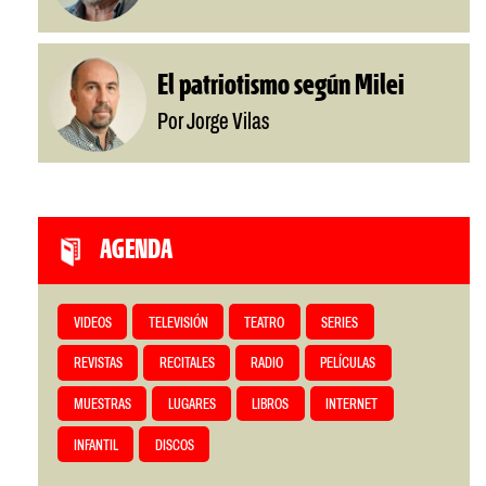
El patriotismo según Milei
Por Jorge Vilas
AGENDA
VIDEOS
TELEVISIÓN
TEATRO
SERIES
REVISTAS
RECITALES
RADIO
PELÍCULAS
MUESTRAS
LUGARES
LIBROS
INTERNET
INFANTIL
DISCOS