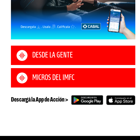
DESDE LA GENTE
MICROS DEL IMFC
Descargá la App de Acción >