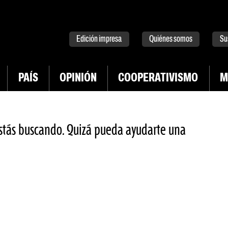
tter
instagram
tiktok
Youtube
Spotify
Edición impresa
Quiénes somos
Su
PAÍS
OPINIÓN
COOPERATIVISMO
M
stás buscando. Quizá pueda ayudarte una