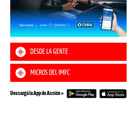
DESDE LA GENTE
MICROS DEL IMFC
Descargá la App de Acción >