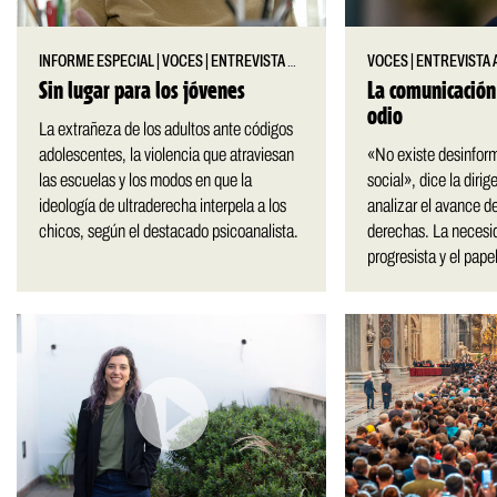
INFORME ESPECIAL
|
VOCES
|
ENTREVISTA A JUAN CARLOS VOLNOVICH
VOCES
|
ENTREVISTA 
Sin lugar para los jóvenes
La comunicación
odio
La extrañeza de los adultos ante códigos
adolescentes, la violencia que atraviesan
«No existe desinform
las escuelas y los modos en que la
social», dice la dirig
ideología de ultraderecha interpela a los
analizar el avance d
chicos, según el destacado psicoanalista.
derechas. La necesid
progresista y el pape