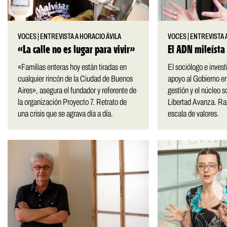
VOCES
|
ENTREVISTA A HORACIO ÁVILA
VOCES
|
ENTREVISTA 
«La calle no es lugar para vivir»
El ADN mileísta
«Familias enteras hoy están tiradas en
El sociólogo e invest
cualquier rincón de la Ciudad de Buenos
apoyo al Gobierno en
Aires», asegura el fundador y referente de
gestión y el núcleo s
la organización Proyecto 7. Retrato de
Libertad Avanza. Raz
una crisis que se agrava día a día.
escala de valores.