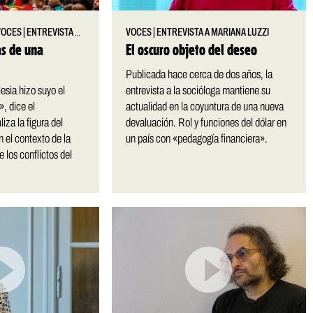
VOCES
|
ENTREVISTA A FORTUNATO MALLIMACI
VOCES
|
ENTREVISTA A MARIANA LUZZI
as de una
El oscuro objeto del deseo
Publicada hace cerca de dos años, la
esia hizo suyo el
entrevista a la socióloga mantiene su
, dice el
actualidad en la coyuntura de una nueva
liza la figura del
devaluación. Rol y funciones del dólar en
n el contexto de la
un país con «pedagogía financiera».
e los conflictos del