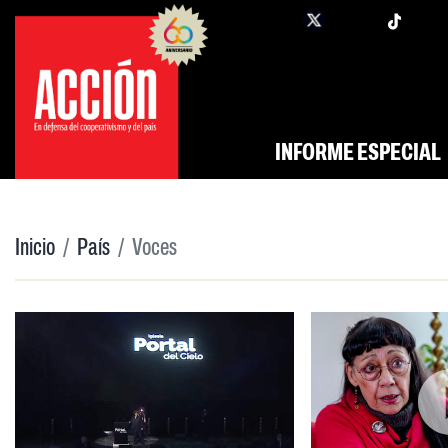
Saltar
twi
facebook
al
contenido
INFORME ESPECIAL
Inicio
País
Voces