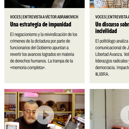
VOCES
|
ENTREVISTA A VÍCTOR ABRAMOVICH
VOCES
|
ENTREVISTA 
Una estrategia de impunidad
Un discurso sob
incivilidad
El negacionismo y la reivindicación de los
crímenes de la dictadura por parte de
El politólogo analiza 
funcionarios del Gobierno apuntan a
comunicacional de Ja
revertir los avances logrados en materia
Libertad Avanza. Vot
de derechos humanos. La trampa de la
liderazgos radicales 
«memoria completa».
democracia. Impacto
$LIBRA.