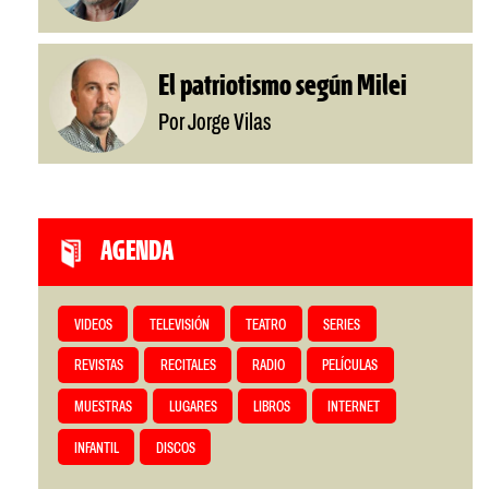
El patriotismo según Milei
Por Jorge Vilas
AGENDA
VIDEOS
TELEVISIÓN
TEATRO
SERIES
REVISTAS
RECITALES
RADIO
PELÍCULAS
MUESTRAS
LUGARES
LIBROS
INTERNET
INFANTIL
DISCOS