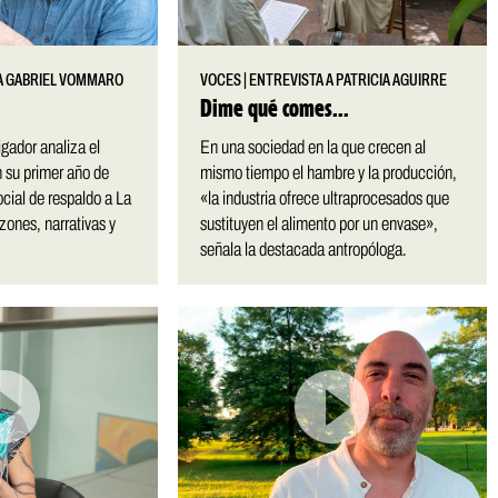
A GABRIEL VOMMARO
VOCES
|
ENTREVISTA A PATRICIA AGUIRRE
Dime qué comes…
igador analiza el
En una sociedad en la que crecen al
 su primer año de
mismo tiempo el hambre y la producción,
ocial de respaldo a La
«la industria ofrece ultraprocesados que
ones, narrativas y
sustituyen el alimento por un envase»,
señala la destacada antropóloga.