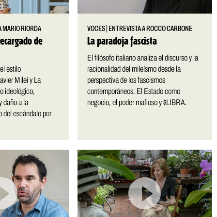
A MARIO RIORDA
VOCES
|
ENTREVISTA A ROCCO CARBONE
recargado de
La paradoja fascista
El filósofo italiano analiza el discurso y la
el estilo
racionalidad del mileísmo desde la
vier Milei y La
perspectiva de los fascismos
o ideológico,
contemporáneos. El Estado como
y daño a la
negocio, el poder mafioso y $LIBRA.
 del escándalo por