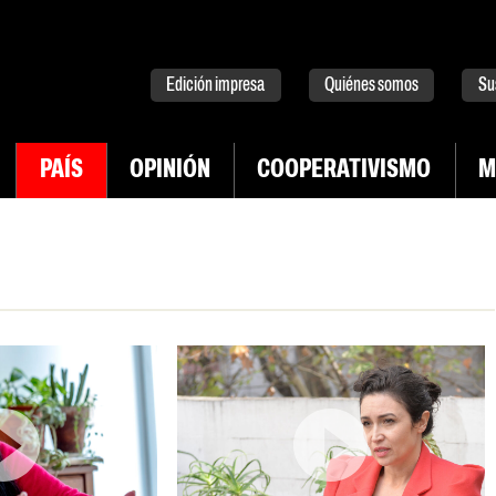
tter
instagram
tiktok
Youtube
Spotify
Edición impresa
Quiénes somos
Su
PAÍS
OPINIÓN
COOPERATIVISMO
M