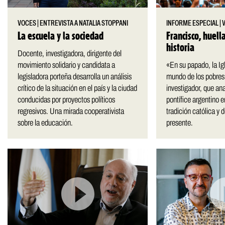
VOCES
|
ENTREVISTA A NATALIA STOPPANI
INFORME ESPECIAL
|
La escuela y la sociedad
Francisco, huell
historia
Docente, investigadora, dirigente del
movimiento solidario y candidata a
«En su papado, la Igl
legisladora porteña desarrolla un análisis
mundo de los pobres»
crítico de la situación en el país y la ciudad
investigador, que ana
conducidas por proyectos políticos
pontífice argentino e
regresivos. Una mirada cooperativista
tradición católica y d
sobre la educación.
presente.