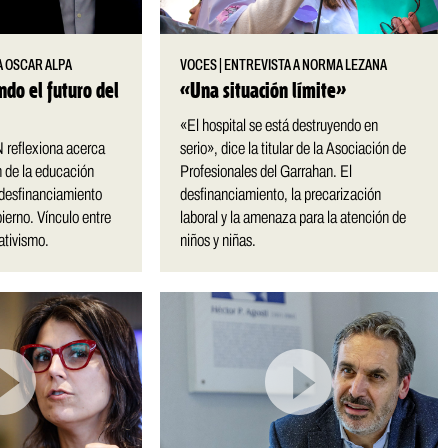
A OSCAR ALPA
VOCES
|
ENTREVISTA A NORMA LEZANA
ndo el futuro del
«Una situación límite»
«El hospital se está destruyendo en
N reflexiona acerca
serio», dice la titular de la Asociación de
ón de la educación
Profesionales del Garrahan. El
 desfinanciamiento
desfinanciamiento, la precarización
ierno. Vínculo entre
laboral y la amenaza para la atención de
ativismo.
niños y niñas.