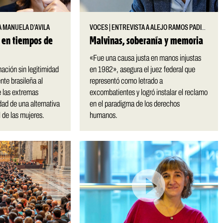
A MANUELA D’AVILA
VOCES
|
ENTREVISTA A ALEJO RAMOS PADILLA
 en tiempos de
Malvinas, soberanía y memoria
«Fue una causa justa en manos injustas
ación sin legitimidad
en 1982», asegura el juez federal que
ente brasileña al
representó como letrado a
e las extremas
excombatientes y logró instalar el reclamo
ad de una alternativa
en el paradigma de los derechos
l de las mujeres.
humanos.