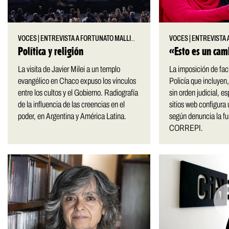
VOCES
|
ENTREVISTA A FORTUNATO MALLIMACI
VOCES
|
ENTREVISTA A 
Política y religión
«Esto es un ca
La visita de Javier Milei a un templo
La imposición de fac
evangélico en Chaco expuso los vínculos
Policía que incluyen,
entre los cultos y el Gobierno. Radiografía
sin orden judicial, es
de la influencia de las creencias en el
sitios web configura 
poder, en Argentina y América Latina.
según denuncia la fu
CORREPI.