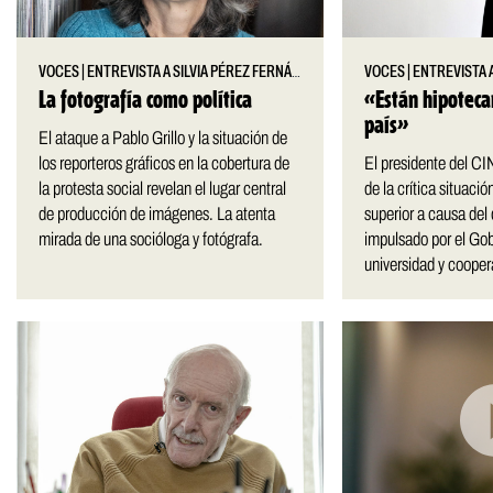
VOCES
|
ENTREVISTA A SILVIA PÉREZ FERNÁNDEZ
VOCES
|
ENTREVISTA 
La fotografía como política
«Están hipoteca
país»
El ataque a Pablo Grillo y la situación de
los reporteros gráficos en la cobertura de
El presidente del CI
la protesta social revelan el lugar central
de la crítica situaci
de producción de imágenes. La atenta
superior a causa del
mirada de una socióloga y fotógrafa.
impulsado por el Gob
universidad y cooper