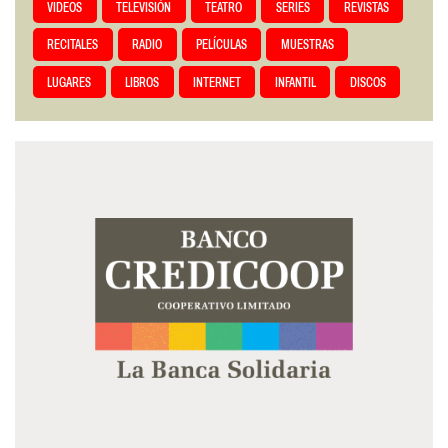
VIDEOS
TELEVISIÓN
TEATRO
SERIES
REVISTAS
RECITALES
RADIO
PELÍCULAS
MUESTRAS
LUGARES
LIBROS
INTERNET
INFANTIL
DISCOS