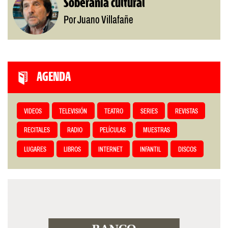
Soberanía cultural
Por Juano Villafañe
AGENDA
VIDEOS
TELEVISIÓN
TEATRO
SERIES
REVISTAS
RECITALES
RADIO
PELÍCULAS
MUESTRAS
LUGARES
LIBROS
INTERNET
INFANTIL
DISCOS