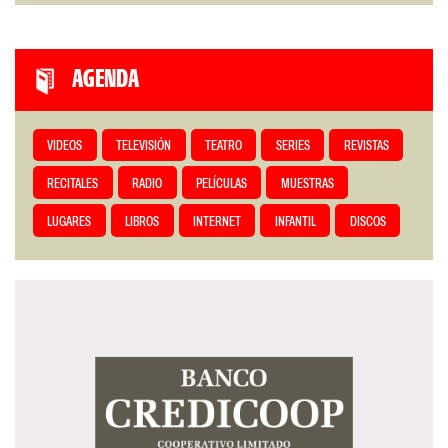
AGENDA
VIDEOS
TELEVISIÓN
TEATRO
SERIES
REVISTAS
RECITALES
RADIO
PELÍCULAS
MUESTRAS
LUGARES
LIBROS
INTERNET
INFANTIL
DISCOS