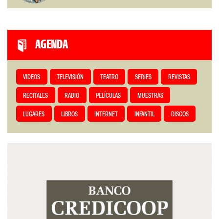
AGENDA
VIDEOS
TELEVISIÓN
TEATRO
SERIES
REVISTAS
RECITALES
RADIO
PELÍCULAS
MUESTRAS
LUGARES
LIBROS
INTERNET
INFANTIL
DISCOS