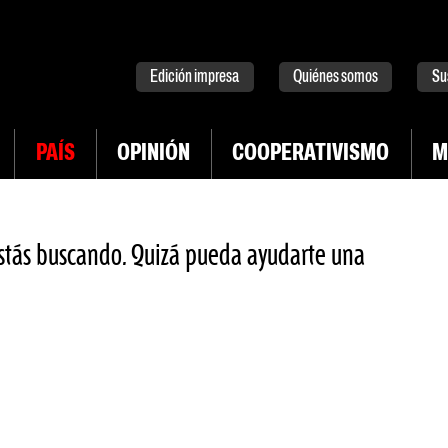
tter
instagram
tiktok
Youtube
Spotify
Edición impresa
Quiénes somos
Su
PAÍS
OPINIÓN
COOPERATIVISMO
M
stás buscando. Quizá pueda ayudarte una