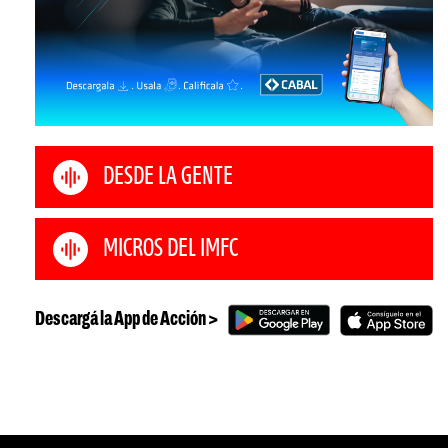
DESDE LA GENTE
MICROS DEL IMFC
Descargá la App de Acción >