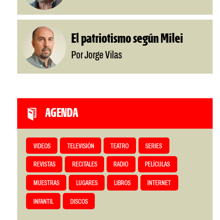
El patriotismo según Milei
Por Jorge Vilas
AGENDA
VIDEOS
TELEVISIÓN
TEATRO
SERIES
REVISTAS
RECITALES
RADIO
PELÍCULAS
MUESTRAS
LUGARES
LIBROS
INTERNET
INFANTIL
DISCOS