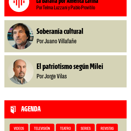
La batalla por América Latina
Por Telma Luzzani y Pablo Provitilo
Soberanía cultural
Por Juano Villafañe
El patriotismo según Milei
Por Jorge Vilas
AGENDA
VIDEOS
TELEVISIÓN
TEATRO
SERIES
REVISTAS