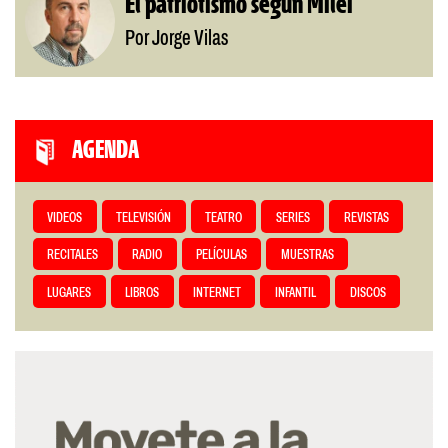
El patriotismo según Milei
Por Jorge Vilas
AGENDA
VIDEOS
TELEVISIÓN
TEATRO
SERIES
REVISTAS
RECITALES
RADIO
PELÍCULAS
MUESTRAS
LUGARES
LIBROS
INTERNET
INFANTIL
DISCOS