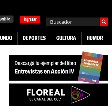
scribite
Ingresar
UNDO
DEPORTES
CULTURA
HUMOR
|
|
 Neuquén
Miguel Díaz-Canel: «Es un genocidio»