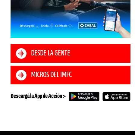
DESDE LA GENTE
MICROS DEL IMFC
Descargá la App de Acción >