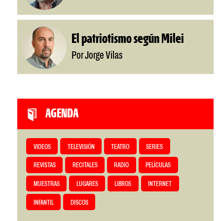
El patriotismo según Milei
Por Jorge Vilas
AGENDA
VIDEOS
TELEVISIÓN
TEATRO
SERIES
REVISTAS
RECITALES
RADIO
PELÍCULAS
MUESTRAS
LUGARES
LIBROS
INTERNET
INFANTIL
DISCOS