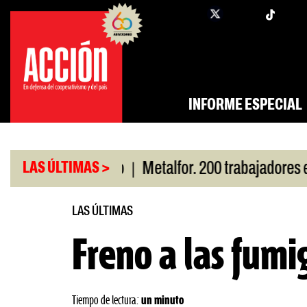
Saltar
twi
facebook
al
contenido
INFORME ESPECIAL
|
or San Cayetano
Metalfor. 200 trabajadores en ri
LAS ÚLTIMAS >
LAS ÚLTIMAS
Freno a las fumi
Tiempo de lectura:
un minuto