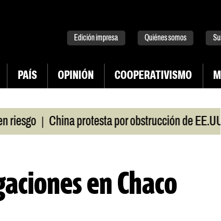
tter
instagram
tiktok
Youtube
Spotify
Edición impresa
Quiénes somos
Su
PAÍS
OPINIÓN
COOPERATIVISMO
M
|
esgo
China protesta por obstrucción de EE.UU en
gaciones en Chaco