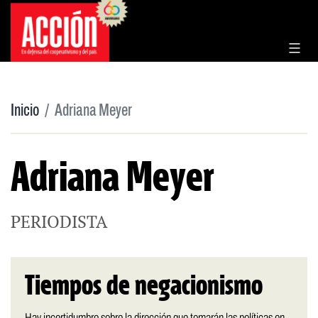
Saltar
al
contenido
Inicio
Adriana Meyer
Adriana Meyer
PERIODISTA
Tiempos de negacionismo
Hay incertidumbre sobre la dirección que tomarán las políticas en