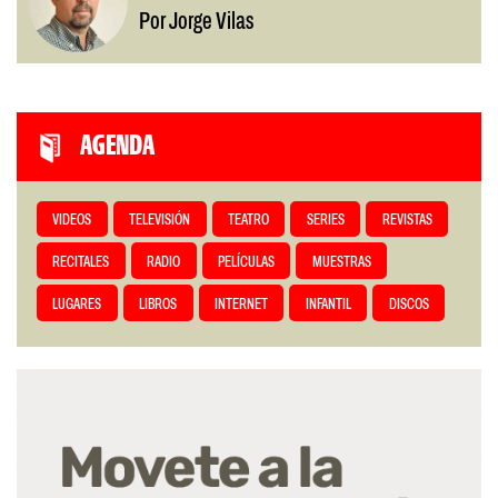
Por Jorge Vilas
AGENDA
VIDEOS
TELEVISIÓN
TEATRO
SERIES
REVISTAS
RECITALES
RADIO
PELÍCULAS
MUESTRAS
LUGARES
LIBROS
INTERNET
INFANTIL
DISCOS