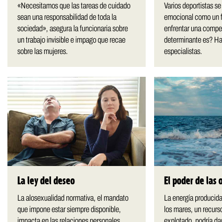
«Necesitamos que las tareas de cuidado
Varios deportistas se
sean una responsabilidad de toda la
emocional como un f
sociedad», asegura la funcionaria sobre
enfrentar una comp
un trabajo invisible e impago que recae
determinante es? Ha
sobre las mujeres.
especialistas.
La ley del deseo
El poder de las 
La alosexualidad normativa, el mandato
La energía producida
que impone estar siempre disponible,
los mares, un recurs
impacta en las relaciones personales.
explotado, podría dar