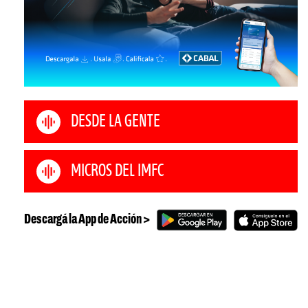
DESDE LA GENTE
MICROS DEL IMFC
Descargá la App de Acción >