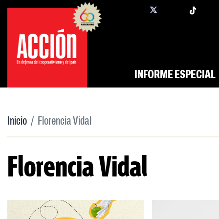
Saltar
twi
facebook
al
contenido
INFORME ESPECIAL
Inicio
Florencia Vidal
Florencia Vidal