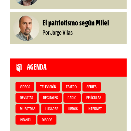
El patriotismo según Milei
Por Jorge Vilas
AGENDA
VIDEOS
TELEVISIÓN
TEATRO
SERIES
REVISTAS
RECITALES
RADIO
PELÍCULAS
MUESTRAS
LUGARES
LIBROS
INTERNET
INFANTIL
DISCOS