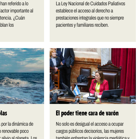
 han referido a lo
La Ley Nacional de Cuidados Paliativos
actor importante al
establece el acceso al derecho a
etencia. ¿Cuán
prestaciones integrales que no siempre
blan los
pacientes y familiares reciben.
olas
El poder tiene cara de varón
 por la dinámica de
No solo es desigual el acceso a ocupar
o renovable poco
cargos públicos decisorios, las mujeres
 alivio al planeta. Los
también enfrentan la violencia mediática y