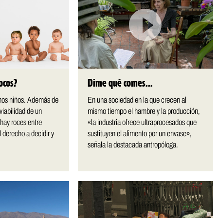
ocos?
Dime qué comes…
os niños. Además de
En una sociedad en la que crecen al
viabilidad de un
mismo tiempo el hambre y la producción,
hay roces entre
«la industria ofrece ultraprocesados que
l derecho a decidir y
sustituyen el alimento por un envase»,
señala la destacada antropóloga.