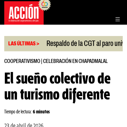
Saltar
al
contenido
|
 Congreso
Respaldo de la CGT al paro universitario
LAS ÚLTIMAS >
COOPERATIVISMO
|
CELEBRACIÓN EN CHAPADMALAL
El sueño colectivo de
un turismo diferente
Tiempo de lectura:
6 minutos
23 de abril de 2026