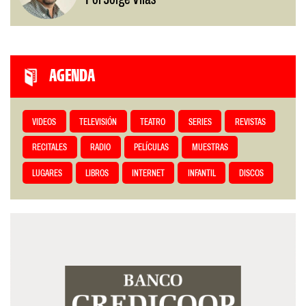
Por Jorge Vilas
AGENDA
VIDEOS
TELEVISIÓN
TEATRO
SERIES
REVISTAS
RECITALES
RADIO
PELÍCULAS
MUESTRAS
LUGARES
LIBROS
INTERNET
INFANTIL
DISCOS