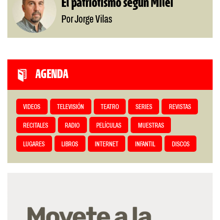
El patriotismo según Milei
Por Jorge Vilas
AGENDA
VIDEOS
TELEVISIÓN
TEATRO
SERIES
REVISTAS
RECITALES
RADIO
PELÍCULAS
MUESTRAS
LUGARES
LIBROS
INTERNET
INFANTIL
DISCOS