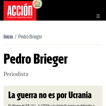
Saltar
al
contenido
Inicio
Pedro Brieger
Pedro Brieger
Periodista
La guerra no es por Ucrania
El dilema de EE.UU., la OTAN y la Unión Europea es defender a