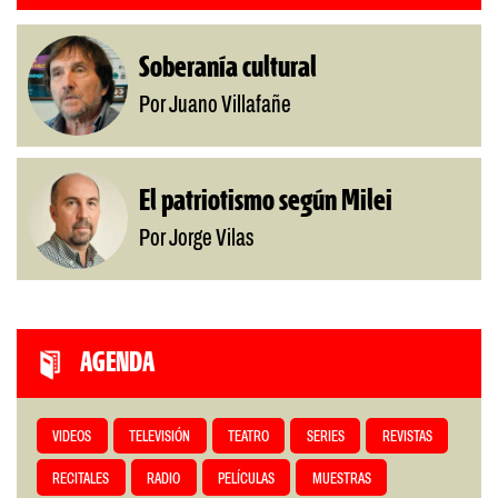
Soberanía cultural
Por Juano Villafañe
El patriotismo según Milei
Por Jorge Vilas
AGENDA
VIDEOS
TELEVISIÓN
TEATRO
SERIES
REVISTAS
RECITALES
RADIO
PELÍCULAS
MUESTRAS