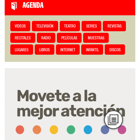
AGENDA
VIDEOS
TELEVISIÓN
TEATRO
SERIES
REVISTAS
RECITALES
RADIO
PELÍCULAS
MUESTRAS
LUGARES
LIBROS
INTERNET
INFANTIL
DISCOS