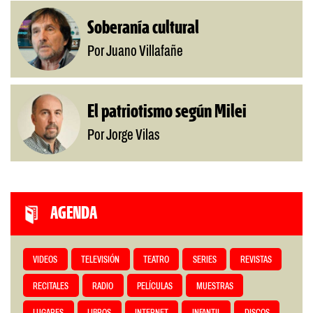
Soberanía cultural
Por Juano Villafañe
El patriotismo según Milei
Por Jorge Vilas
AGENDA
VIDEOS
TELEVISIÓN
TEATRO
SERIES
REVISTAS
RECITALES
RADIO
PELÍCULAS
MUESTRAS